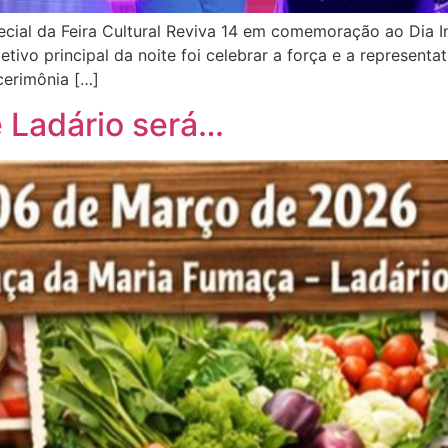
pecial da Feira Cultural Reviva 14 em comemoração ao Dia I
jetivo principal da noite foi celebrar a força e a represent
cerimônia […]
e Ladário será…