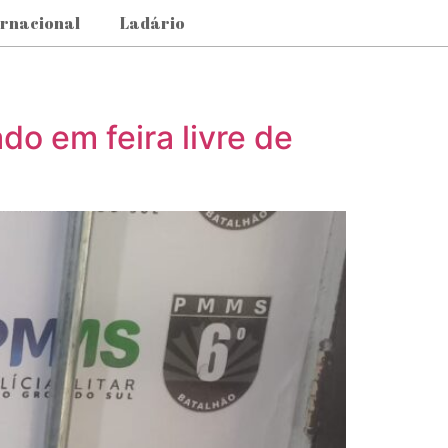
ernacional
Ladário
do em feira livre de