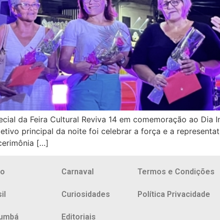
pecial da Feira Cultural Reviva 14 em comemoração ao Dia I
jetivo principal da noite foi celebrar a força e a represent
cerimônia […]
io
Carnaval
Termos e Condições
il
Curiosidades
Política Privacidade
umbá
Editoriais