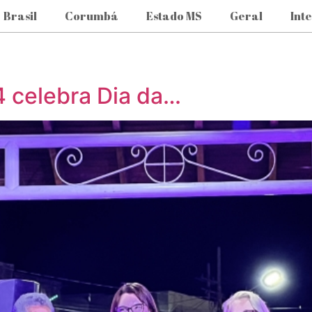
Brasil
Corumbá
Estado MS
Geral
Int
14 celebra Dia da…