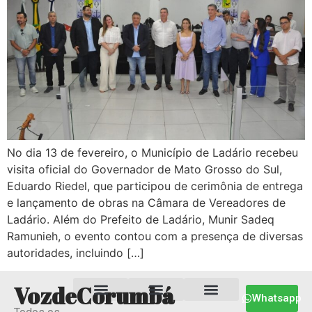
No dia 13 de fevereiro, o Município de Ladário recebeu
visita oficial do Governador de Mato Grosso do Sul,
Eduardo Riedel, que participou de cerimônia de entrega
e lançamento de obras na Câmara de Vereadores de
Ladário. Além do Prefeito de Ladário, Munir Sadeq
Ramunieh, o evento contou com a presença de diversas
autoridades, incluindo […]
VozdeCorumbá
Whatsapp
Estado MS
Termos e Condições
Política Privacidade