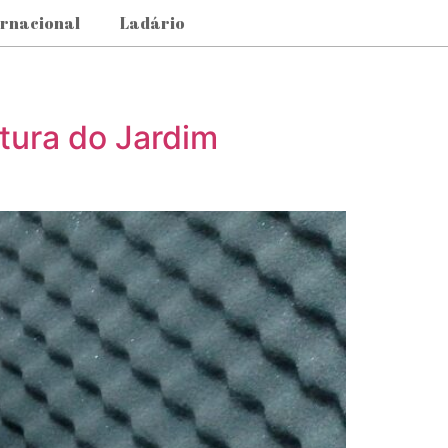
ernacional
Ladário
utura do Jardim