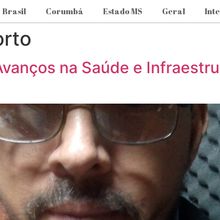
Brasil
Corumbá
Estado MS
Geral
Int
orto
Avanços na Saúde e Infraestr