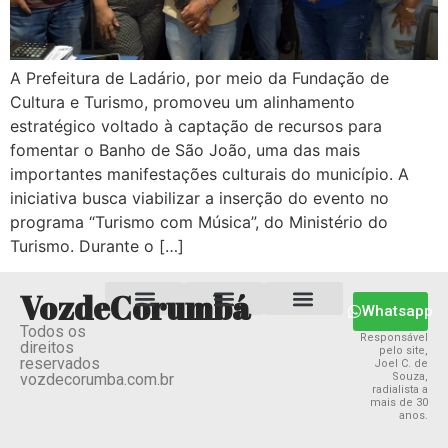
A Prefeitura de Ladário, por meio da Fundação de
Cultura e Turismo, promoveu um alinhamento
estratégico voltado à captação de recursos para
fomentar o Banho de São João, uma das mais
importantes manifestações culturais do município. A
iniciativa busca viabilizar a inserção do evento no
programa “Turismo com Música”, do Ministério do
Turismo. Durante o […]
VozdeCorumbá
Whatsapp
Todos os
Estado MS
Termos e Condições
Política Privacidade
Responsável
direitos
pelo site,
reservados
Joel C. de
vozdecorumba.com.br
Souza,
radialista a
mais de 30
anos.