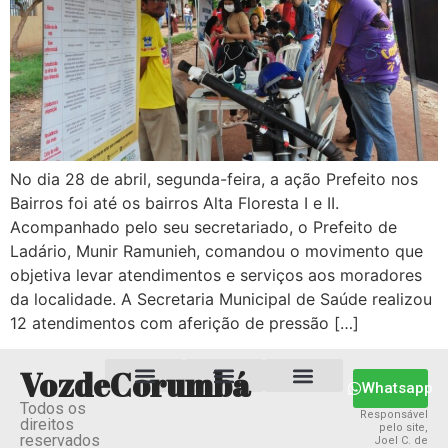
No dia 28 de abril, segunda-feira, a ação Prefeito nos
Bairros foi até os bairros Alta Floresta I e II.
Acompanhado pelo seu secretariado, o Prefeito de
Ladário, Munir Ramunieh, comandou o movimento que
objetiva levar atendimentos e serviços aos moradores
da localidade. A Secretaria Municipal de Saúde realizou
12 atendimentos com aferição de pressão […]
VozdeCorumbá
Whatsapp
Todos os
Estado MS
Termos e Condições
Política Privacidade
Responsável
direitos
pelo site,
reservados
Joel C. de