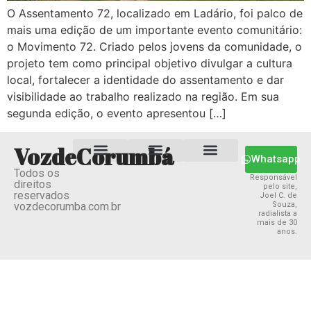
O Assentamento 72, localizado em Ladário, foi palco de
mais uma edição de um importante evento comunitário:
o Movimento 72. Criado pelos jovens da comunidade, o
projeto tem como principal objetivo divulgar a cultura
local, fortalecer a identidade do assentamento e dar
visibilidade ao trabalho realizado na região. Em sua
segunda edição, o evento apresentou […]
VozdeCorumbá
Whatsapp
Todos os
Estado MS
Termos e Condições
Política Privacidade
Responsável
direitos
pelo site,
reservados
Joel C. de
vozdecorumba.com.br
Souza,
radialista a
mais de 30
anos.