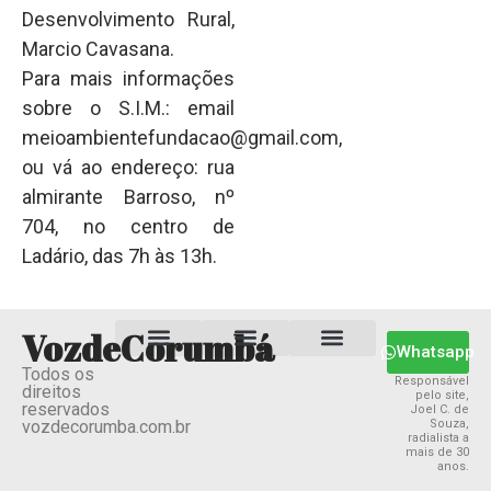
Desenvolvimento Rural,
Marcio Cavasana.
Para mais informações
sobre o S.I.M.: email
meioambientefundacao@gmail.com
,
ou vá ao endereço: rua
almirante Barroso, nº
704, no centro de
Ladário, das 7h às 13h.
VozdeCorumbá
Whatsapp
Todos os
Estado MS
Termos e Condições
Política Privacidade
Responsável
direitos
pelo site,
reservados
Joel C. de
vozdecorumba.com.br
Souza,
radialista a
mais de 30
anos.