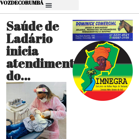
VOZDECORUMBÁ
Saúde de
Ladário
inicia
atendimentos
do…