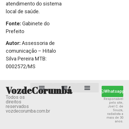
atendimento do sistema
local de saúde.
Fonte:
Gabinete do
Prefeito
Autor:
Assessoria de
comunicação – Hitalo
Silva Pereira MTB:
0002572/MS
VozdeCorumbá
Whatsapp
Todos os
Estado MS
Termos e Condições
Política Privacidade
Responsável
direitos
pelo site,
reservados
Joel C. de
vozdecorumba.com.br
Souza,
radialista a
mais de 30
anos.