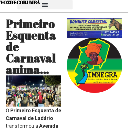
VOZDECORUMBÁ
Primeiro
Esquenta
de
Carnaval
anima…
O
Primeiro Esquenta de
Carnaval de Ladário
transformou a
Avenida