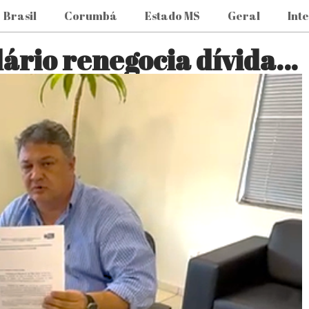
Brasil
Corumbá
Estado MS
Geral
Int
dário renegocia dívida…