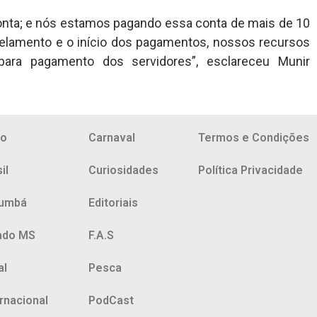
onta; e nós estamos pagando essa conta de mais de 10
elamento e o início dos pagamentos, nossos recursos
para pagamento dos servidores”, esclareceu Munir
io
Carnaval
Termos e Condições
il
Curiosidades
Política Privacidade
umbá
Editoriais
ado MS
F.A.S
al
Pesca
ernacional
PodCast