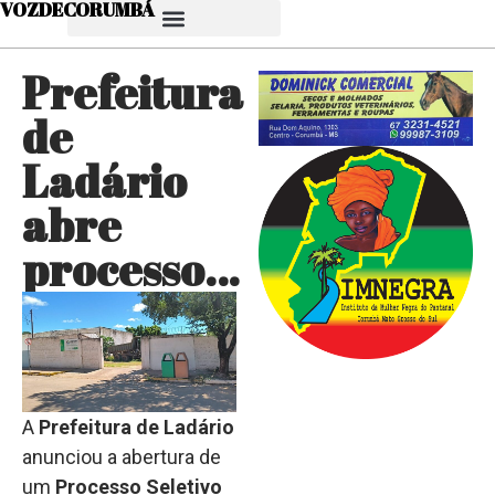
VOZDECORUMBÁ
Prefeitura
de
Ladário
abre
processo…
A
Prefeitura de Ladário
anunciou a abertura de
um
Processo Seletivo