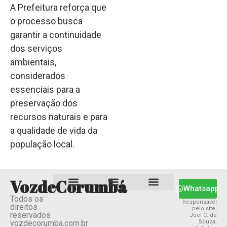
A Prefeitura reforça que
o processo busca
garantir a continuidade
dos serviços
ambientais,
considerados
essenciais para a
preservação dos
recursos naturais e para
a qualidade de vida da
população local.
VozdeCorumbá
Whatsapp
Todos os
Estado MS
Termos e Condições
Política Privacidade
Responsável
direitos
pelo site,
reservados
Joel C. de
vozdecorumba.com.br
Souza,