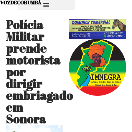
VOZDECORUMBÁ
Polícia
Militar
prende
motorista
por
dirigir
embriagado
em
Sonora