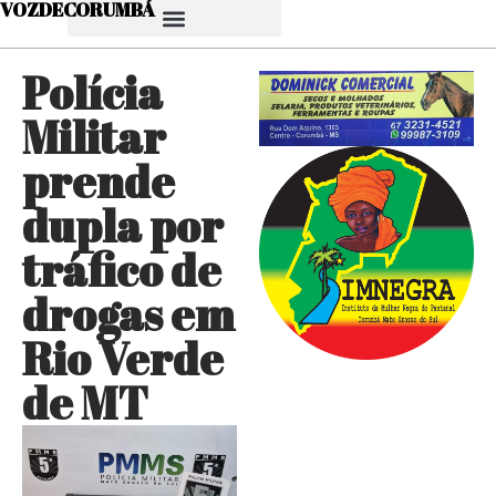
VOZDECORUMBÁ
Polícia
Militar
prende
dupla por
tráfico de
drogas em
Rio Verde
de MT