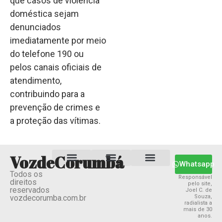
que casos de violência
doméstica sejam
denunciados
imediatamente por meio
do telefone 190 ou
pelos canais oficiais de
atendimento,
contribuindo para a
prevenção de crimes e
a proteção das vítimas.
VozdeCorumbá
Whatsapp
Todos os
Estado MS
Termos e Condições
Política Privacidade
Responsável
direitos
pelo site,
reservados
Joel C. de
vozdecorumba.com.br
Souza,
radialista a
mais de 30
anos.