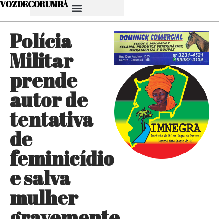
VOZDECORUMBÁ
Polícia
Militar
prende
autor de
tentativa
de
feminicídio
e salva
mulher
gravemente