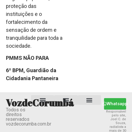
proteção das
instituições e o
fortalecimento da
sensação de ordem e
tranquilidade para toda a
sociedade.
PMMS NÃO PARA
6º BPM, Guardião da
Cidadania Pantaneira
VozdeCorumbá
Whatsapp
Todos os
Estado MS
Termos e Condições
Política Privacidade
Responsável
direitos
pelo site,
reservados
Joel C. de
vozdecorumba.com.br
Souza,
radialista a
mais de 30