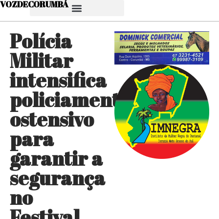
VOZDECORUMBÁ
Polícia
Militar
intensifica
policiamento
ostensivo
para
garantir a
segurança
no
Festival