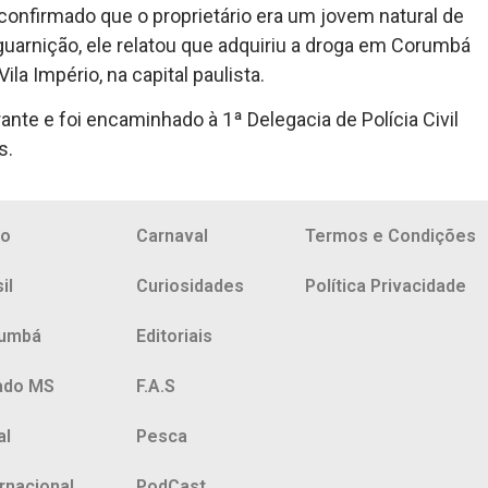
 confirmado que o proprietário era um jovem natural de
 guarnição, ele relatou que adquiriu a droga em Corumbá
ila Império, na capital paulista.
te e foi encaminhado à 1ª Delegacia de Polícia Civil
s.
io
Carnaval
Termos e Condições
il
Curiosidades
Política Privacidade
umbá
Editoriais
ado MS
F.A.S
al
Pesca
ernacional
PodCast