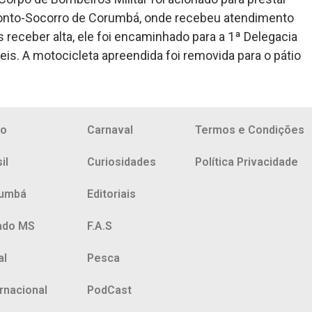
 Pronto-Socorro de Corumbá, onde recebeu atendimento
 receber alta, ele foi encaminhado para a 1ª Delegacia
veis. A motocicleta apreendida foi removida para o pátio
io
Carnaval
Termos e Condições
il
Curiosidades
Política Privacidade
umbá
Editoriais
ado MS
F.A.S
al
Pesca
ernacional
PodCast