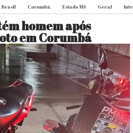
Brasil
Corumbá
Estado MS
Geral
Int
detém homem após
moto em Corumbá