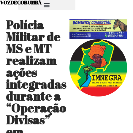
VOZDECORUMBÁ
Polícia
Militar de
MS e MT
realizam
ações
integradas
durante a
“Operação
Divisas”
em