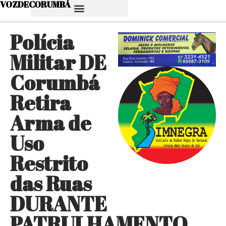
VOZDECORUMBÁ
Polícia
Militar DE
Corumbá
Retira
Arma de
Uso
Restrito
das Ruas
DURANTE
PATRULHAMENTO