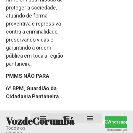
proteger a sociedade,
atuando de forma
preventiva e repressiva
contra a criminalidade,
preservando vidas e
garantindo a ordem
pública em toda a região
pantaneira.
PMMS NÃO PARA
6º BPM, Guardião da
Cidadania Pantaneira
VozdeCorumbá
Whatsapp
Todos os
Estado MS
Termos e Condições
Política Privacidade
Responsável
direitos