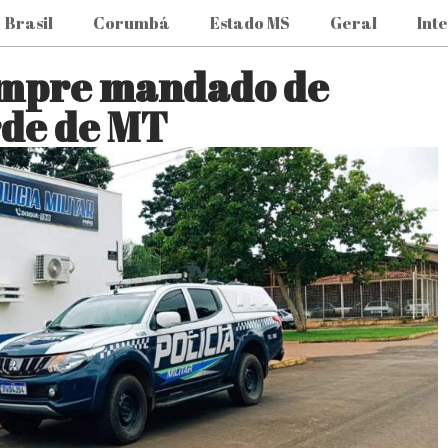
Brasil
Corumbá
Estado MS
Geral
Int
cumpre mandado de
rde de MT