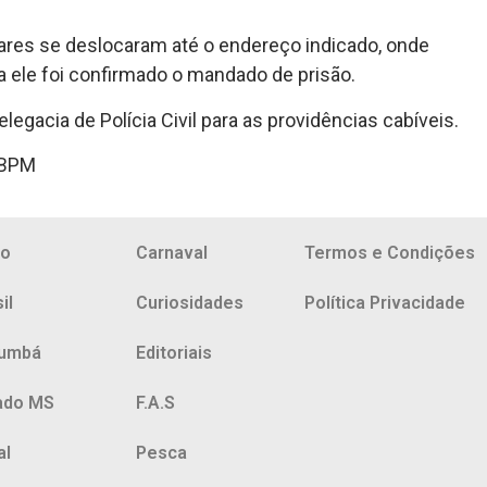
itares se deslocaram até o endereço indicado, onde
ra ele foi confirmado o mandado de prisão.
legacia de Polícia Civil para as providências cabíveis.
 BPM
io
Carnaval
Termos e Condições
il
Curiosidades
Política Privacidade
umbá
Editoriais
ado MS
F.A.S
al
Pesca