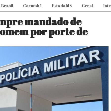
Brasil
Corumbá
Estado MS
Geral
Int
cumpre mandado de
homem por porte de