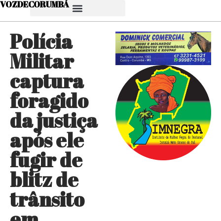
VOZDECORUMBÁ
Polícia
Militar
captura
foragido
da justiça
após ele
fugir de
blitz de
trânsito
em