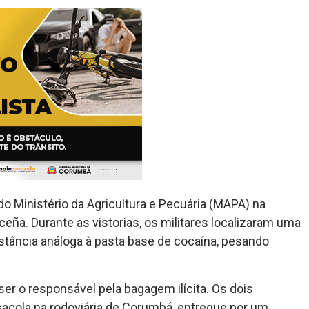
 do Ministério da Agricultura e Pecuária (MAPA) na
ña. Durante as vistorias, os militares localizaram uma
stância análoga à pasta base de cocaína, pesando
er o responsável pela bagagem ilícita. Os dois
sacola na rodoviária de Corumbá, entregue por um