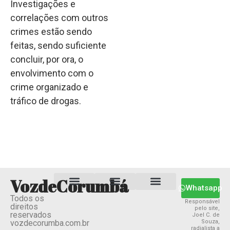
Investigações e
correlações com outros
crimes estão sendo
feitas, sendo suficiente
concluir, por ora, o
envolvimento com o
crime organizado e
tráfico de drogas.
VozdeCorumbá
Whatsapp
Todos os
Estado MS
Termos e Condições
Política Privacidade
Responsável
direitos
pelo site,
reservados
Joel C. de
vozdecorumba.com.br
Souza,
radialista a