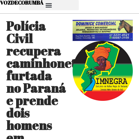
VOZDECORUMBÁ
Polícia
Civil
recupera
caminhonete
furtada
no Paraná
e prende
dois
homens
em