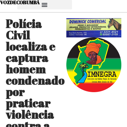
VOZDECORUMBÁ
Polícia
Civil
localiza e
captura
homem
condenado
por
praticar
violência
contra a