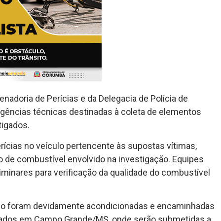
adoria de Perícias e da Delegacia de Polícia de
igências técnicas destinadas à coleta de elementos
tigados.
erícias no veículo pertencente às supostas vítimas,
 de combustível envolvido na investigação. Equipes
iminares para verificação da qualidade do combustível
ado foram devidamente acondicionadas e encaminhadas
ndados em Campo Grande/MS, onde serão submetidas a