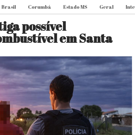
Brasil
Corumbá
Estado MS
Geral
Int
tiga possível
ombustível em Santa