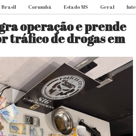
Brasil
Corumbá
Estado MS
Geral
Int
lagra operação e prende
r tráfico de drogas em