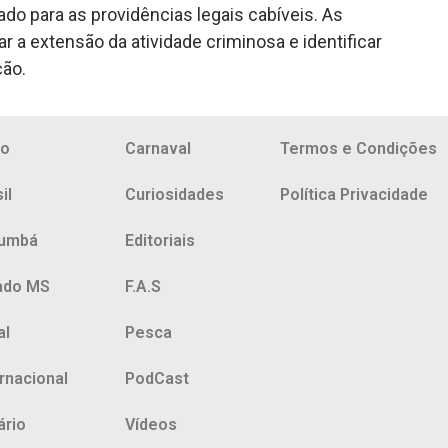
do para as providências legais cabíveis. As
 a extensão da atividade criminosa e identificar
ção.
io
Carnaval
Termos e Condições
il
Curiosidades
Política Privacidade
umbá
Editoriais
ado MS
F.A.S
al
Pesca
ernacional
PodCast
ário
Vídeos