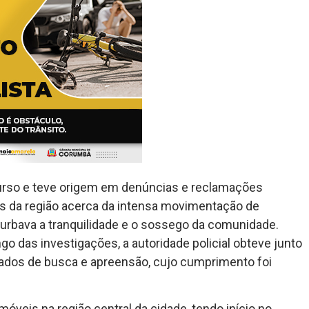
curso e teve origem em denúncias e reclamações
 da região acerca da intensa movimentação de
rturbava a tranquilidade e o sossego da comunidade.
 das investigações, a autoridade policial obteve junto
dados de busca e apreensão, cujo cumprimento foi
móveis na região central da cidade, tendo início no