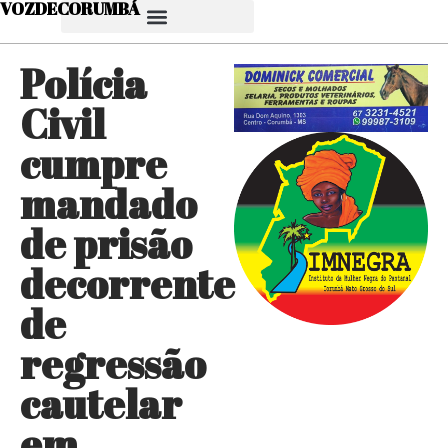
VOZDECORUMBÁ
Polícia
Civil
cumpre
mandado
de prisão
decorrente
de
regressão
cautelar
em