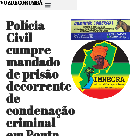
VOZDECORUMBÁ
Polícia
Civil
cumpre
mandado
de prisão
decorrente
de
condenação
criminal
em Ponta