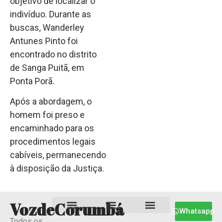
objetivo de localizar o
indivíduo. Durante as
buscas, Wanderley
Antunes Pinto foi
encontrado no distrito
de Sanga Puitã, em
Ponta Porã.
Após a abordagem, o
homem foi preso e
encaminhado para os
procedimentos legais
cabíveis, permanecendo
à disposição da Justiça.
VozdeCorumbá
Whatsapp
Todos os
Estado MS
Termos e Condições
Política Privacidade