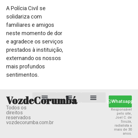
A Polícia Civil se
solidariza com
familiares e amigos
neste momento de dor
e agradece os serviços
prestados à instituição,
externando os nossos
mais profundos
sentimentos.
VozdeCorumbá
Whatsapp
Todos os
Estado MS
Termos e Condições
Política Privacidade
Responsável
direitos
pelo site,
reservados
Joel C. de
vozdecorumba.com.br
Souza,
radialista a
mais de 30
anos.