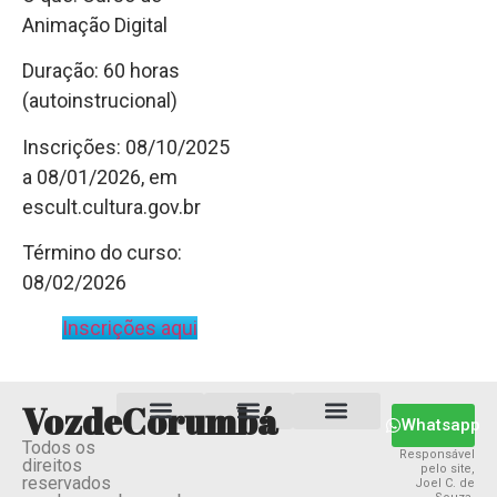
Animação Digital
Duração: 60 horas
(autoinstrucional)
Inscrições: 08/10/2025
a 08/01/2026, em
escult.cultura.gov.br
Término do curso:
08/02/2026
Inscrições aqui
VozdeCorumbá
Whatsapp
Todos os
Estado MS
Termos e Condições
Política Privacidade
Responsável
direitos
pelo site,
reservados
Joel C. de