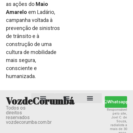
as ações do
Maio
Amarelo
em Ladário,
campanha voltada à
prevenção de sinistros
de trânsito e à
construção de uma
cultura de mobilidade
mais segura,
consciente e
humanizada.
VozdeCorumbá
Whatsapp
Todos os
Estado MS
Termos e Condições
Política Privacidade
Responsável
direitos
pelo site,
reservados
Joel C. de
vozdecorumba.com.br
Souza,
radialista a
mais de 30
anos.