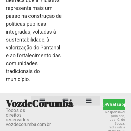
destaca que a iniciativa
representa mais um
passo na construção de
políticas públicas
integradas, voltadas à
sustentabilidade, à
valorização do Pantanal
e ao fortalecimento das
comunidades
tradicionais do
município.
VozdeCorumbá
Whatsapp
Todos os
Estado MS
Termos e Condições
Política Privacidade
Responsável
direitos
pelo site,
reservados
Joel C. de
vozdecorumba.com.br
Souza,
radialista a