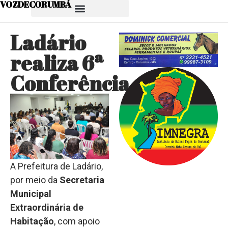
VOZDECORUMBÁ
Ladário
realiza 6ª
Conferência…
A Prefeitura de Ladário,
por meio da
Secretaria
Municipal
Extraordinária de
Habitação
, com apoio