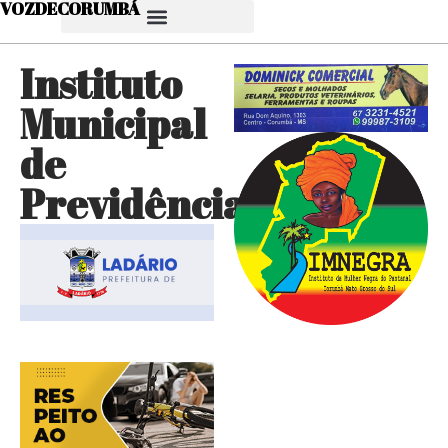
VOZDECORUMBÁ
Instituto
Municipal
de
Previdência…