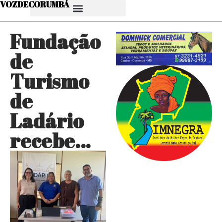
VOZDECORUMBÁ
Fundação
de
Turismo
de
Ladário
recebe…