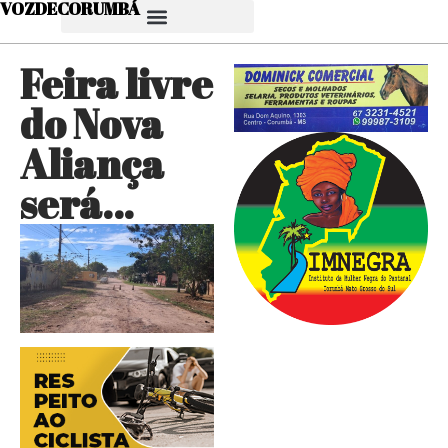
VOZDECORUMBÁ
Feira livre
do Nova
Aliança
será…