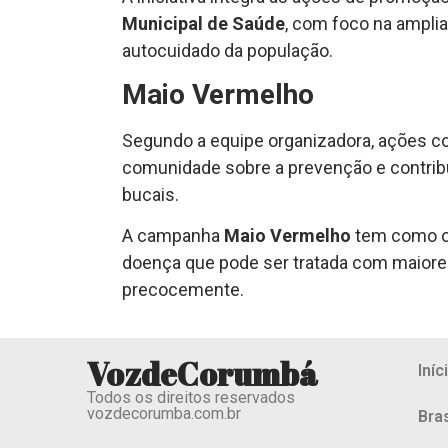
Municipal de Saúde
, com foco na ampli
autocuidado da população.
Maio Vermelho
Segundo a equipe organizadora, ações co
comunidade sobre a prevenção e contribui
bucais.
A campanha
Maio Vermelho
tem como ob
doença que pode ser tratada com maiore
precocemente.
VozdeCorumbá
Iníc
Todos os direitos reservados
vozdecorumba.com.br
Bras