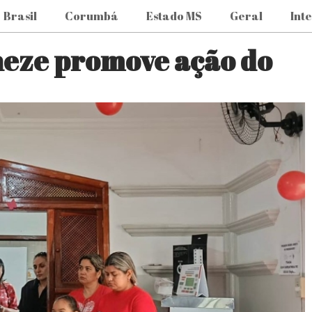
Brasil
Corumbá
Estado MS
Geral
Int
eze promove ação do