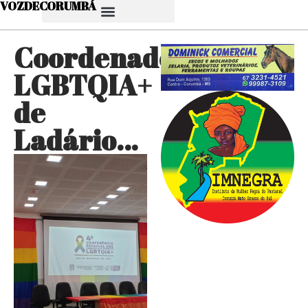
VOZDECORUMBÁ
Coordenadoria
LGBTQIA+
de
Ladário…