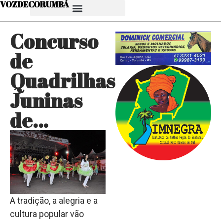
VOZDECORUMBÁ
Concurso
de
Quadrilhas
Juninas
de…
A tradição, a alegria e a
cultura popular vão