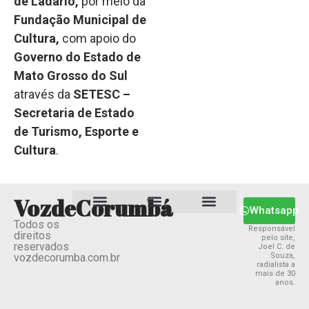
de Ladário,
por meio da
Fundação Municipal de
Cultura,
com apoio do
Governo do Estado de
Mato Grosso do Sul
através da
SETESC –
Secretaria de Estado
de Turismo, Esporte e
Cultura
.
VozdeCorumbá
Whatsapp
Todos os
Estado MS
Termos e Condições
Política Privacidade
Responsável
direitos
pelo site,
reservados
Joel C. de
vozdecorumba.com.br
Souza,
radialista a
mais de 30
anos.