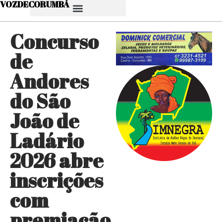
VOZDECORUMBÁ
Concurso
de
Andores
do São
João de
Ladário
2026 abre
inscrições
com
premiação