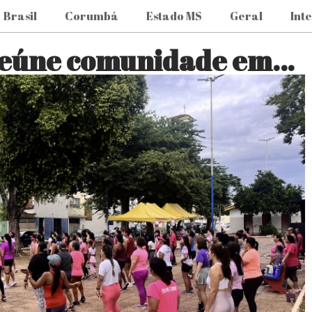
Brasil
Corumbá
Estado MS
Geral
Int
 reúne comunidade em…