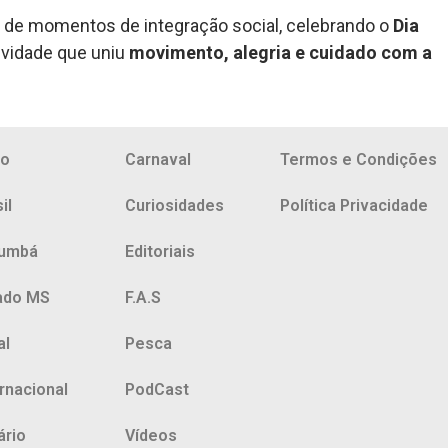
 de momentos de integração social, celebrando o
Dia
vidade que uniu
movimento, alegria e cuidado com a
io
Carnaval
Termos e Condições
il
Curiosidades
Política Privacidade
umbá
Editoriais
ado MS
F.A.S
al
Pesca
ernacional
PodCast
ário
Vídeos