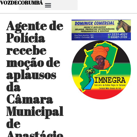
VOZDECORUMBÁ
Agente de
Polícia
recebe
moção de
aplausos
da
Câmara
Municipal
de
Anastácio