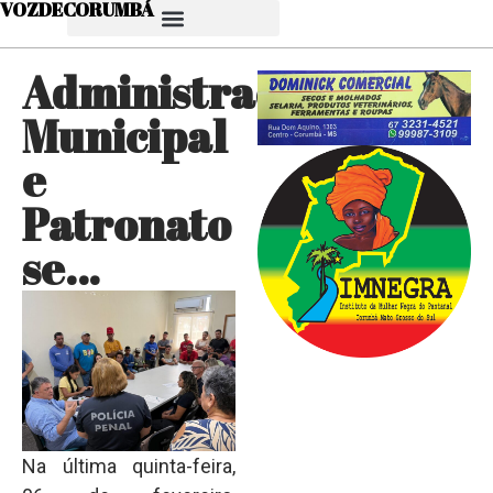
VOZDECORUMBÁ
Administração
Municipal
e
Patronato
se…
Na última quinta-feira,