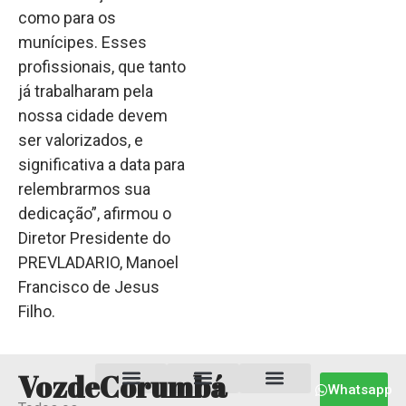
como para os
munícipes. Esses
profissionais, que tanto
já trabalharam pela
nossa cidade devem
ser valorizados, e
significativa a data para
relembrarmos sua
dedicação”, afirmou o
Diretor Presidente do
PREVLADARIO, Manoel
Francisco de Jesus
Filho.
VozdeCorumbá
Whatsapp
Estado MS
Termos e Condições
Política Privacidade