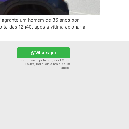
 flagrante um homem de 36 anos por
lta das 12h40, após a vítima acionar a
Whatsapp
Responsável pelo site, Joel C. de
Souza, radialista a mais de 30
anos.