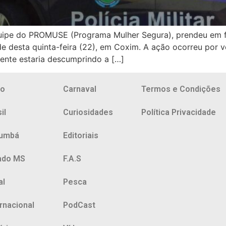
 equipe do PROMUSE (Programa Mulher Segura), prendeu em
 desta quinta-feira (22), em Coxim. A ação ocorreu por vo
vente estaria descumprindo a […]
io
Carnaval
Termos e Condições
il
Curiosidades
Política Privacidade
umbá
Editoriais
ado MS
F.A.S
al
Pesca
ernacional
PodCast