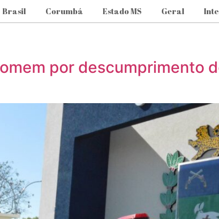
Brasil
Corumbá
Estado MS
Geral
Int
e homem por descumprimento d