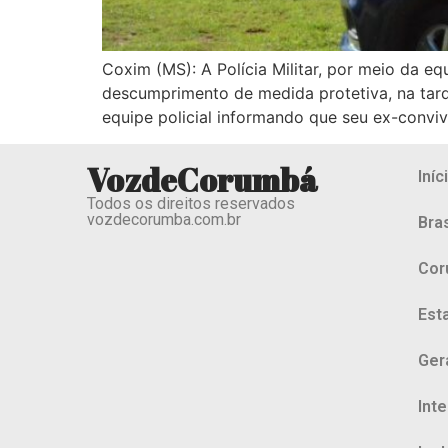
Coxim (MS): A Polícia Militar, por meio da
descumprimento de medida protetiva, na tarde
equipe policial informando que seu ex-convi
VozdeCorumbá
Iníc
Todos os direitos reservados
vozdecorumba.com.br
Bras
Cor
Est
Ger
Int