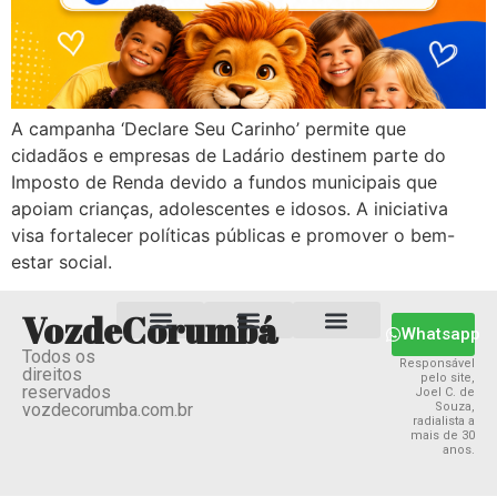
A campanha ‘Declare Seu Carinho’ permite que
cidadãos e empresas de Ladário destinem parte do
Imposto de Renda devido a fundos municipais que
apoiam crianças, adolescentes e idosos. A iniciativa
visa fortalecer políticas públicas e promover o bem-
estar social.
VozdeCorumbá
Whatsapp
Todos os
Estado MS
Termos e Condições
Política Privacidade
Responsável
direitos
pelo site,
reservados
Joel C. de
vozdecorumba.com.br
Souza,
radialista a
mais de 30
anos.