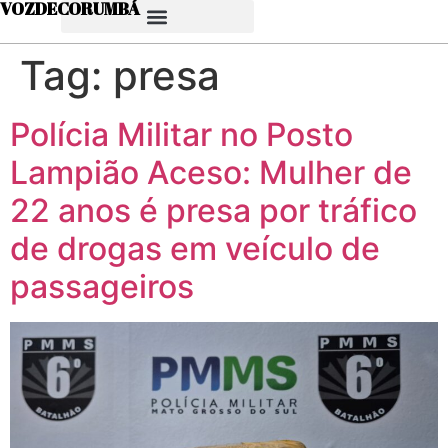
VOZDECORUMBÁ
Tag:
presa
Polícia Militar no Posto
Lampião Aceso: Mulher de
22 anos é presa por tráfico
de drogas em veículo de
passageiros